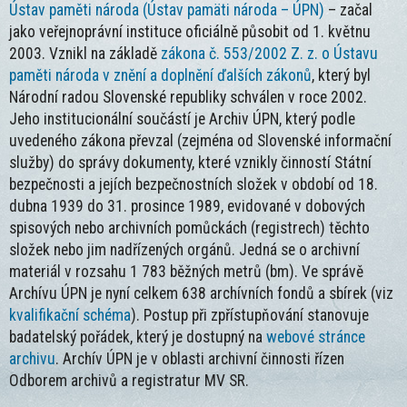
Ústav paměti národa (Ústav pamäti národa – ÚPN)
– začal
jako veřejnoprávní instituce oficiálně působit od 1. květnu
2003. Vznikl na základě
zákona č. 553/2002 Z. z. o Ústavu
paměti národa v znění a doplnění ďalších zákonů
, který byl
Národní radou Slovenské republiky schválen v roce 2002.
Jeho institucionální součástí je Archiv ÚPN, který podle
uvedeného zákona převzal (zejména od Slovenské informační
služby) do správy dokumenty, které vznikly činností Státní
bezpečnosti a jejích bezpečnostních složek v období od 18.
dubna 1939 do 31. prosince 1989, evidované v dobových
spisových nebo archivních pomůckách (registrech) těchto
složek nebo jim nadřízených orgánů. Jedná se o archivní
materiál v rozsahu 1 783 běžných metrů (bm). Ve správě
Archívu ÚPN je nyní celkem 638 archívních fondů a sbírek (viz
kvalifikační schéma
). Postup při zpřístupňování stanovuje
badatelský pořádek, který je dostupný na
webové stránce
archivu
. Archív ÚPN je v oblasti archivní činnosti řízen
Odborem archivů a registratur MV SR.