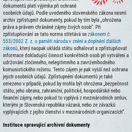
dokumentů platí výjimka při ochraně
osobních údajů. Podle uvedeného slovenského zákona nesmí
archiv zpřístupnit dokumenty, pokud by tím byla „ohrožena
práva a právem chráněné zájmy živých osob“. Při
zpřístupňování se tato norma střetává se
zákonem č.
553/2002 Z. z. o paměti národa v znění a doplnění ďalších
zákonů
, který naopak ukládá státu odhalovat a zpřístupňovat
informace dokladující činnost konkrétních osob při vytváření a
udržování zločinného, nelegitimního a zavrženíhodného
komunistického režimu. Tento zájem je pak vyšší než ochrana
jejich osobních údajů. Zpřístupnění dokumentů je také
omezeno v případě, pokud by mohla být ohrožena „bezpečnost
státu, jeho obrana, zahraniční, politické, hospodářské nebo
finanční zájmy, nebo pokud to vyplývá z mezinárodních smluv,
kterými je Slovenská republika vázaná, nebo ze závazků
vyplývajících z jejího členství v mezinárodních organizacích“.
Instituce spravující archivní dokumenty