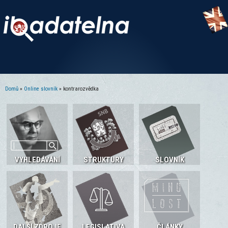
Domů
»
Online slovník
» kontrarozvědka
Jste zde
VYHLEDÁVÁNÍ
STRUKTURY
SLOVNÍK
DALŠÍ ZDROJE
LEGISLATIVA
ČLÁNKY