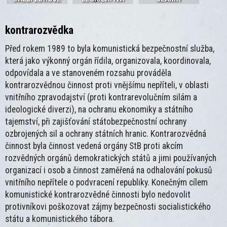
kontrarozvědka
Před rokem 1989 to byla komunistická bezpečnostní služba,
která jako výkonný orgán řídila, organizovala, koordinovala,
odpovídala a ve stanoveném rozsahu prováděla
kontrarozvědnou činnost proti vnějšímu nepříteli, v oblasti
vnitřního zpravodajství (proti kontrarevolučním silám a
ideologické diverzi), na ochranu ekonomiky a státního
tajemství, při zajišťování státobezpečnostní ochrany
ozbrojených sil a ochrany státních hranic. Kontrarozvědná
činnost byla činnost vedená orgány StB proti akcím
rozvědných orgánů demokratických států a jimi používaných
organizací i osob a činnost zaměřená na odhalování pokusů
vnitřního nepřítele o podvracení republiky. Konečným cílem
komunistické kontrarozvědné činnosti bylo nedovolit
protivníkovi poškozovat zájmy bezpečnosti socialistického
státu a komunistického tábora.