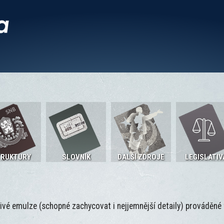
TRUKTURY
SLOVNÍK
DALŠÍ ZDROJE
LEGISLATIV
tlivé emulze (schopné zachycovat i nejjemnější detaily) prováděn