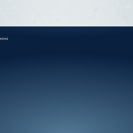
 režimů