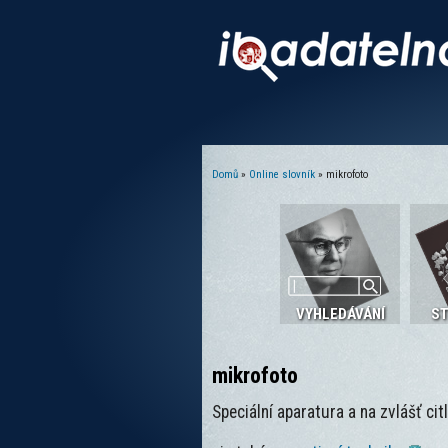
Domů
»
Online slovník
» mikrofoto
Jste zde
VYHLEDÁVÁNÍ
S
mikrofoto
Speciální aparatura a na zvlášť ci