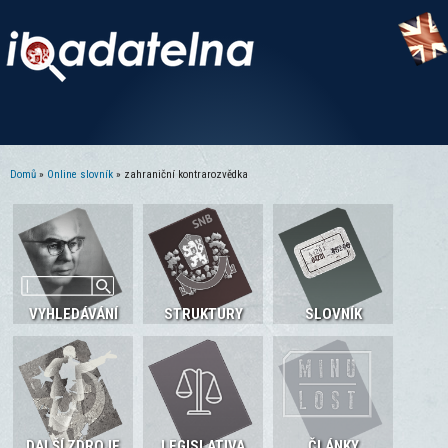
Domů
»
Online slovník
» zahraniční kontrarozvědka
Jste zde
VYHLEDÁVÁNÍ
STRUKTURY
SLOVNÍK
DALŠÍ ZDROJE
LEGISLATIVA
ČLÁNKY