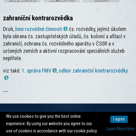
zahraniční kontrarozvědka
Druh,
linie rozvědné činnosti
čs. rozvědky, jejímž úkolem
byla obrana čs. zastupitelských úřadů, čs. kolonií a afilací v
zahraničí, ochrana čs. rozvědného aparátu v ČSSR a v
určených zemích a aktivní rozpracování speciálních služeb
nepřítele.
viz také:
1. správa FMV
,
odbor zahraniční kontrarozvědky
---
We use cookies to give you the best online
Copyright © 2026 -
Centrum pro dokumentaci totalitních režimů
I agree
experience. By using our website you agree to our
nahoru ↑
Learn More Here
use of cookies in accordance with our cookie policy.