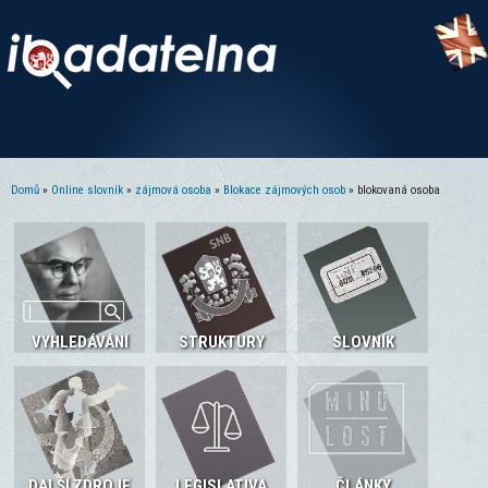
Domů
»
Online slovník
»
zájmová osoba
»
Blokace zájmových osob
» blokovaná osoba
Jste zde
VYHLEDÁVÁNÍ
STRUKTURY
SLOVNÍK
DALŠÍ ZDROJE
LEGISLATIVA
ČLÁNKY