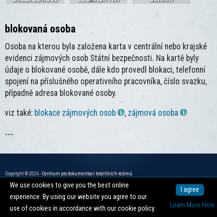
blokovaná osoba
Osoba na kterou byla založena karta v centrální nebo krajské
evidenci zájmových osob Státní bezpečnosti. Na kartě byly
údaje o blokované osobě, dále kdo provedl blokaci, telefonní
spojení na příslušného operativního pracovníka, číslo svazku,
případně adresa blokované osoby.
viz také:
blokace zájmových osob
,
zájmová osoba
---
Copyright © 2026 -
Centrum pro dokumentaci totalitních režimů
We use cookies to give you the best online
nahoru ↑
I agree
experience. By using our website you agree to our
Learn More Here
use of cookies in accordance with our cookie policy.