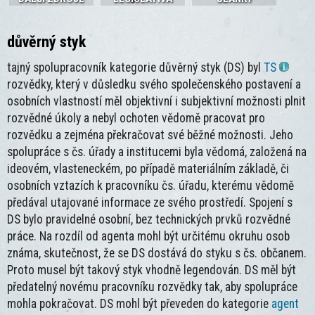
důvěrný styk
tajný spolupracovník kategorie důvěrný styk (DS) byl
TS
rozvědky, který v důsledku svého společenského postavení a
osobních vlastností měl objektivní i subjektivní možnosti plnit
rozvědné úkoly a nebyl ochoten vědomě pracovat pro
rozvědku a zejména překračovat své běžné možnosti. Jeho
spolupráce s čs. úřady a institucemi byla vědomá, založená na
ideovém, vlasteneckém, po případě materiálním základě, či
osobních vztazích k pracovníku čs. úřadu, kterému vědomě
předával utajované informace ze svého prostředí. Spojení s
DS bylo pravidelné osobní, bez technických prvků rozvědné
práce. Na rozdíl od agenta mohl být určitému okruhu osob
známa, skutečnost, že se DS dostává do styku s čs. občanem.
Proto musel být takový styk vhodně legendován. DS měl být
předatelný novému pracovníku rozvědky tak, aby spolupráce
mohla pokračovat. DS mohl být převeden do kategorie
agent