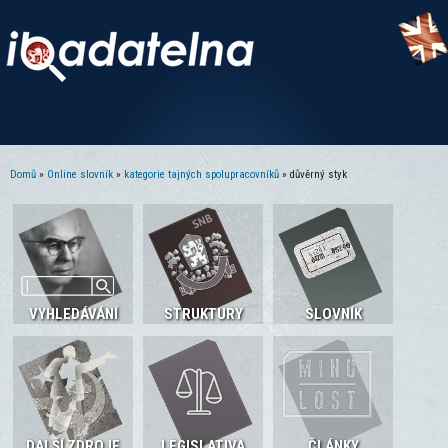
Domů
»
Online slovník
»
kategorie tajných spolupracovníků
» důvěrný styk
Jste zde
VYHLEDÁVÁNÍ
STRUKTURY
SLOVNÍK
DALŠÍ ZDROJE
LEGISLATIVA
ČLÁNKY