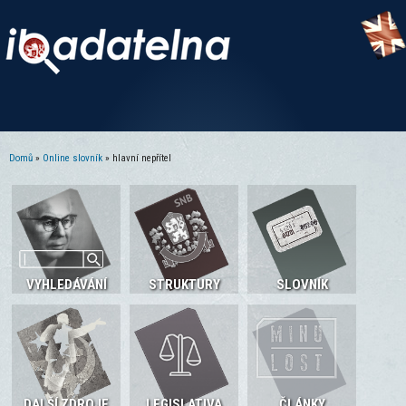
Domů
»
Online slovník
» hlavní nepřítel
Jste zde
VYHLEDÁVÁNÍ
STRUKTURY
SLOVNÍK
DALŠÍ ZDROJE
LEGISLATIVA
ČLÁNKY