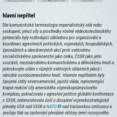
hlavní nepřítel
Dle komunistické terminologie
imperialistický stát nebo
seskupení, jehož síly a prostředky včetně vědeckotechnického
potenciálu byly rozhodující základnou pro organizování a
koordinaci agresívních politických, vojenských, hospodářských,
špionážních a ideodiverzních akcí proti světovému
socialistickému společenství jako celku, ČSSR jako jeho
součásti, mezinárodnímu komunistickému a dělnickému hnutí a
pokrokovým silám v různých světových oblastech jakož i
národně osvobozeneckému hnutí. Hlavním nepřítelem byly
Spojené státy severoamerické, jejichž vláda, reprezentující
krajně reakční síly amerického vojenskoprůmyslového
komplexu, pokračovala v agresívní politice globální konfrontace
s SSSR, zintensivňovala úsilí o dosažení vojenskostrategické
převahy USA nad SSSR a
NATO
nad Varšavskou smlouvou a
zesiluje tlak na zachování převážné většiny zemí rozvojového