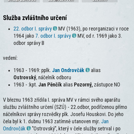
Služba zvláštního určení
22. odbor I. správy
MV (1963), po reorganizaci v roce
1964 jako
7. odbor I. správy
MV, od r. 1969 jako 3.
odbor správy B
vedení:
1963 - 1969: pplk.
Jan Ondrovčák
alias
Ostrovský
,
náčelník odboru
1963 - :kpt.
Jan Pěnčík
alias
Pozorný,
zástupce NO
V březnu 1963 zřídila I. správa MV v rámci svého aparátu
službu zvláštního určení (SZÚ) - 22.odbor, podřízenou přímo
náčelníkovi správy rozvědky plk. Josefu Houskovi. Do jeho
čela byl k 1. dubnu 1963 zatímně utanoven mjr.
Jan
Ondrovčák
"Ostrovský", který v čele služby setrval i po