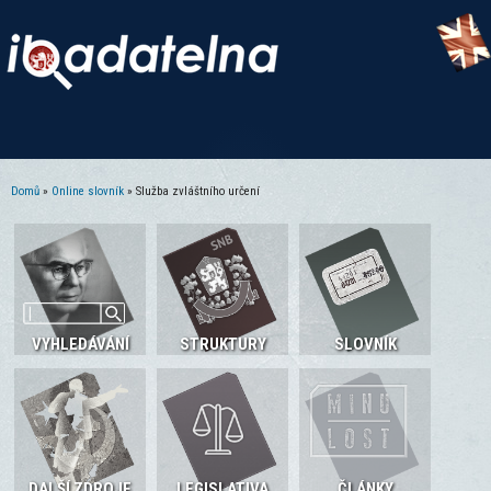
Domů
»
Online slovník
» Služba zvláštního určení
Jste zde
VYHLEDÁVÁNÍ
STRUKTURY
SLOVNÍK
DALŠÍ ZDROJE
LEGISLATIVA
ČLÁNKY