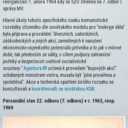
reorganizaci 1. února 1964 kdy se SZU změnila na 7. odbor I.
správy MV.
Hlavní úkoly tohoto specifického úseku komunistické
rozvědky zřízeného dle sovětského modelu pro "mokryje děla"
byla příprava a provádění
"diverzních, sabotážních,
záškodnických a jiných akcí, zaměřených k narušení
ekonomicko-vojenksého potenciálu prtivníka a to jak v mírové
době, tak především za války, s cílem podpory zahraniční
politiky a bezpečnosti světové socialistické
soustavy."
Agentura
určená k provedení "bojových akcí"
schálených ministrem vnitra, musela být
"plně prověřena a
spolehlivá".
Akce a technická opatření širšího rozsahu se
konzultovali a
koordinovalli se sovětskou KGB
.
Personální stav 22. odboru (7. odboru) v r. 1963, resp.
1969