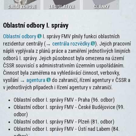
DALŠÍ ZDROJE
LEGISLATIVA
ČLÁNKY
Oblastní odbory I. správy
Oblastní odbory
I. správy FMV plnily funkci oblastních
rezidentur centrály (→
centrála rozvědky
). Jejich pracovní
náplň vyplývala z plánů práce a zaměření jednotlivých linijních
odborů I. správy. Jejich působnost byla omezena na území
ČSSR souvisící s administrativním územním uspořádáním.
Činnost byla zaměřena na vyhledávácí činnost, verbovky,
vysílání →
agentura
do zahraničí, řízení agentury v ČSSR a
v jednotlivých případech i řízení agentury v zahraničí.
Oblastní odbor I. správy FMV - Praha (96. odbor)
Oblastní odbor I. správy FMV - České Budějovice (99.
odbor)
Oblastní odbor I. správy FMV - Plzeň (81. odbor)
Oblastní odbor I. správy FMV - Ústí nad Labem (84.